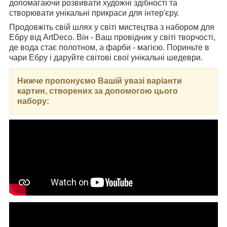
допомагаючи розвивати художні здібності та
створювати унікальні прикраси для інтер'єру.
Продовжіть свій шлях у світі мистецтва з набором для
Ебру від ArtDeco. Він - Ваш провідник у світі творчості,
де вода стає полотном, а фарби - магією. Пориньте в
чари Ебру і даруйте світові свої унікальні шедеври.
Нижче пропонуємо Вашій увазі варіанти
картин, створених за допомогою цього
набору: