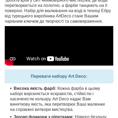
Зробіть крок у світ неймовірного мистецтва, де вода
перетворюється на полотно, а фарби танцюють на її
поверхні. Набір для малювання на воді в техніці Ебру
від турецького виробника ArtDeco стане Вашим
чарівним ключем до творчості та самовираження.
Переваги набору Art Deco:
Висока якість фарб:
Кожна фарба в цьому
наборі вирізняється яскравістю, стійкістю і
насиченістю кольору. Art Deco надає Вам
виняткову якість, яка перетворює Ваші малюнки
на справжні витвори мистецтва.
Зручні флакони з піпетками:
Ніякого безладу