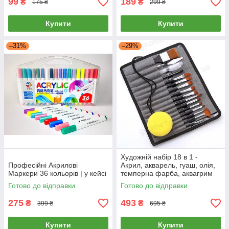
99
189
₴
₴
175 ₴
299 ₴
Купити
Купити
–31%
–29%
Художній набір 18 в 1 -
Професійні Акрилові
Акрил, акварель, гуаш, олія,
Маркери 36 кольорів | у кейсі
темперна фарба, аквагрим
Готово до відправки
Готово до відправки
275
493
₴
₴
399 ₴
695 ₴
Купити
Купити