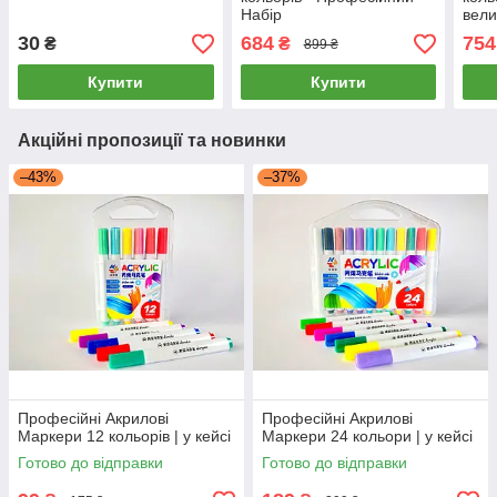
Набір
вели
- ар
30
684
754
₴
₴
899 ₴
Купити
Купити
Акційні пропозиції та новинки
–43%
–37%
Професійні Акрилові
Професійні Акрилові
Маркери 12 кольорів | у кейсі
Маркери 24 кольори | у кейсі
Готово до відправки
Готово до відправки