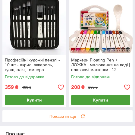
Професійні художні пензлі -
Маркери Floating Pen +
10 шт - акрил, акварель,
ЛОЖКА | малювання на воді |
гуаш, олія, темпера
плаваючі малюнки | 12
кольорів у кейсі
Готово до відправки
Готово до відправки
359
208
₴
₴
499 ₴
289 ₴
Купити
Купити
Показати ще
Про нас