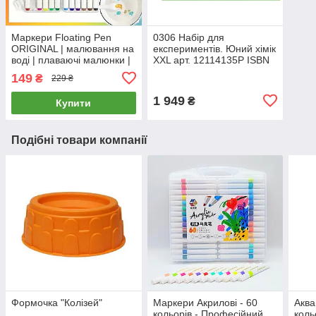
Маркери Floating Pen
0306 Набір для
ORIGINAL | малювання на
експериментів. Юний хімік
воді | плаваючі малюнки |
XXL арт. 12114135Р ISBN
12 кольорів у кейсі
4823076148911
149
₴
229 ₴
1 949
₴
Купити
Подібні товари компанії
Формочка "Колізей"
Маркери Акрилові - 60
Аква
кольорів - Професійний
коль