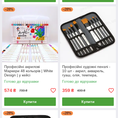
–28%
–28%
Професійні акрилові
Професійні художні пензлі -
Маркери 48 кольорів | White
10 шт - акрил, акварель,
Design | у кейсі
гуаш, олія, темпера,
аквагрим
Готово до відправки
Готово до відправки
574
359
₴
₴
799 ₴
499 ₴
Купити
Купити
–28%
–28%