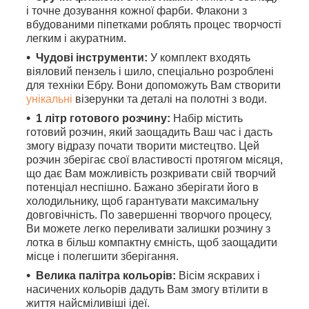
і точне дозування кожної фарби. Флакони з
вбудованими піпетками роблять процес творчості
легким і акуратним.
Чудові інструменти:
У комплект входять
віяловий пензель і шило, спеціально розроблені
для техніки Ебру. Вони допоможуть Вам створити
унікальні
візерунки та деталі на полотні з води.
1 літр готового розчину:
Набір містить
готовий розчин, який заощадить Ваш час і дасть
змогу відразу почати творити мистецтво.
Цей
розчин зберігає свої властивості протягом місяця,
що дає Вам можливість розкривати свій творчий
потенціал неспішно. Бажано зберігати його в
холодильнику, щоб гарантувати максимальну
довговічність. По завершенні творчого процесу,
Ви можете легко переливати залишки розчину з
лотка в більш компактну ємність, щоб заощадити
місце і полегшити зберігання.
Велика палітра кольорів:
Вісім яскравих і
насичених кольорів дадуть Вам змогу втілити в
життя найсміливіші ідеї.