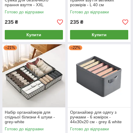
Сумка для безпечного
прання взуття великих
прання взуття - XXL
розмірів - L 40 см
Готово до відправки
Готово до відправки
235
235
₴
₴
Купити
Купити
–21%
–22%
Набір органайзерів для
Органайзер для одягу з
спідньої білизни 4 штуки -
ручками - 6 комірок -
grey-white
44х30х20 см - grey & white
stitching
Готово до відправки
Готово до відправки