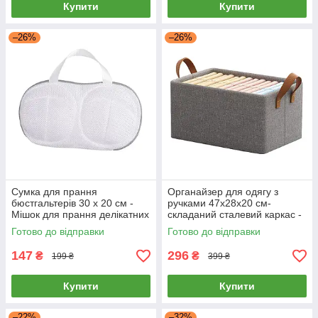
Купити
Купити
–26%
–26%
Сумка для прання
Органайзер для одягу з
бюстгальтерів 30 х 20 см -
ручками 47х28х20 см-
Мішок для прання делікатних
складаний сталевий каркас -
речей
grey & brown handle
Готово до відправки
Готово до відправки
147
296
₴
₴
199 ₴
399 ₴
Купити
Купити
–22%
–32%