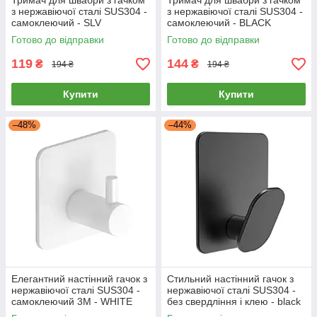
Тримач для швабри з гачком
Тримач для швабри з гачком
з нержавіючої сталі SUS304 -
з нержавіючої сталі SUS304 -
самоклеючий - SLV
самоклеючий - BLACK
Готово до відправки
Готово до відправки
119
144
₴
₴
194 ₴
194 ₴
Купити
Купити
–48%
–44%
Елегантний настінний гачок з
Стильний настінний гачок з
нержавіючої сталі SUS304 -
нержавіючої сталі SUS304 -
самоклеючий 3M - WHITE
без свердління і клею - black