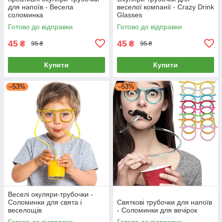
для напоїв - Весела
веселої компанії - Crazy Drink
соломинка
Glasses
Готово до відправки
Готово до відправки
45
45
₴
₴
95 ₴
95 ₴
Купити
Купити
–53%
–53%
Веселі окуляри-трубочки -
Соломинки для свята і
Святкові трубочки для напоїв
веселощів
- Соломинки для вечірок
Готово до відправки
Готово до відправки