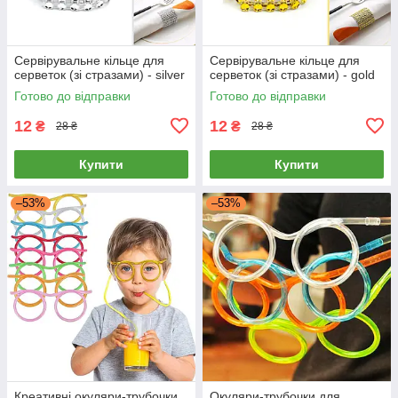
Сервірувальне кільце для
Сервірувальне кільце для
серветок (зі стразами) - silver
серветок (зі стразами) - gold
Готово до відправки
Готово до відправки
12
12
₴
₴
28 ₴
28 ₴
Купити
Купити
–53%
–53%
Креативні окуляри-трубочки
Окуляри-трубочки для