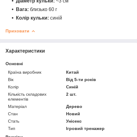
Діаметр кульки:
~3 см
Вага:
близько 60 г
Колір кульки:
синій
Приховати
Характеристики
Основні
Країна виробник
Китай
Вік
Від 5-ти років
Колір
Синій
Кількість складових
2 шт.
елементів
Матеріал
Дерево
Стан
Новий
Стать
Унісекс
Тип
Ігровий тренажер
Розміри