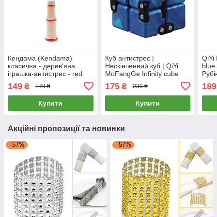
Кендама (Kendama)
Куб антистрес |
QiYi
класична - дерев'яна
Нескінченний куб | QiYi
blue
іграшка-антистрес - red
MoFangGe Infinity cube
Рубі
blue
блак
149
175
189
₴
₴
179 ₴
239 ₴
Купити
Купити
Акційні пропозиції та новинки
–57%
–57%