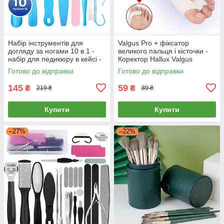
Набір інструментів для
Valgus Pro + фіксатор
догляду за ногами 10 в 1 -
великого пальця і кісточки -
набір для педикюру в кейсі -
Коректор Hallux Valgus
blue
Готово до відправки
Готово до відправки
145
59
₴
₴
219 ₴
89 ₴
Купити
Купити
–27%
–22%