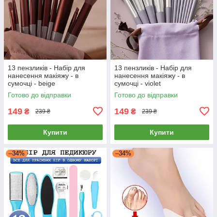
13 пензликів - Набір для
13 пензликів - Набір для
нанесення макіяжу - в
нанесення макіяжу - в
сумочці - beige
сумочці - violet
Готово до відправки
Готово до відправки
149
149
₴
₴
239 ₴
239 ₴
Купити
Купити
–34%
–34%