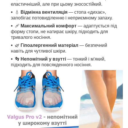
еластичніший, але при цьому зносостійкий.
💧
Відмінна вентиляція
— стопа «дихає»,
запобігає потовиділенню і неприємному запаху.
🩹
Максимальний комфорт
— адаптується під
форму стопи, не натирає шкіру, підходить для
тривалого носіння.
🌿
Гіпоалергенний матеріал
— безпечний
навіть для чутливої шкіри.
👣
Непомітний у взутті
— тонкий і м'який,
підходить для повсякденного носіння.