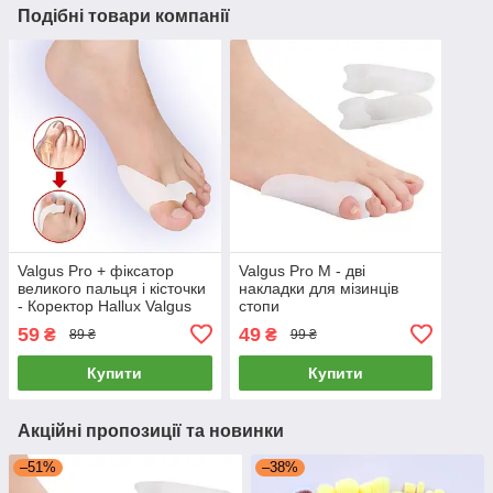
Подібні товари компанії
Valgus Pro + фіксатор
Valgus Pro M - дві
великого пальця і кісточки
накладки для мізинців
- Коректор Hallux Valgus
стопи
59
49
₴
₴
89 ₴
99 ₴
Купити
Купити
Акційні пропозиції та новинки
–51%
–38%