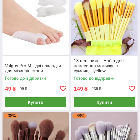
13 пензликів - Набір для
Valgus Pro M - дві накладки
нанесення макіяжу - в
для мізинців стопи
сумочці - yellow
Готово до відправки
Готово до відправки
49
149
₴
₴
99 ₴
239 ₴
Купити
Купити
–38%
–38%