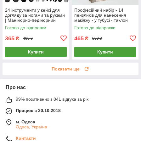
24 інструменти у кейсі для
Професійний набір - 14
догляду за ногами та руками
пензликів для нанесення
| Манікюрно-педікюрний
макіяжу - у тубусі - таклон
набір | чорний
Готово до відправки
Готово до відправки
365
465
₴
₴
499 ₴
599 ₴
Купити
Купити
Показати ще
Про нас
99% позитивних з 841 відгука за рік
Працює з 30.10.2018
м. Одеса
Одеса, Україна
Контакти