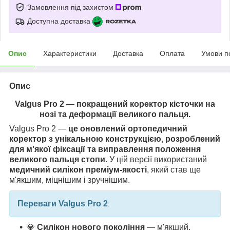
Замовлення під захистом
Доступна доставка
Опис
Характеристики
Доставка
Оплата
Умови п
Опис
Valgus Pro 2 — покращений коректор кісточки на
нозі та деформації великого пальця.
Valgus Pro 2 —
це оновлений ортопедичний
коректор з унікальною конструкцією, розроблений
для м'якої фіксації та виправлення положення
великого пальця стопи.
У цій версії використаний
медичний силікон преміум-якості
, який став ще
м'якшим, міцнішим і зручнішим.
Переваги Valgus Pro 2
:
💎
Силікон нового покоління
— м'якший,