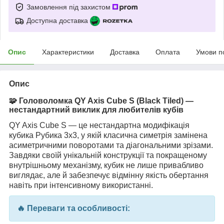
Замовлення під захистом
Доступна доставка
Опис
Характеристики
Доставка
Оплата
Умови п
Опис
🧩 Головоломка QY Axis Cube S (Black Tiled) —
нестандартний виклик для любителів кубів
QY Axis Cube S — це нестандартна модифікація
кубика Рубика 3x3, у якій класична симетрія замінена
асиметричними поворотами та діагональними зрізами.
Завдяки своїй унікальній конструкції та покращеному
внутрішньому механізму, кубик не лише привабливо
виглядає, але й забезпечує відмінну якість обертання
навіть при інтенсивному використанні.
🔥 Переваги та особливості: