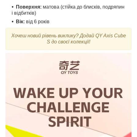
Поверхня:
матова (стійка до блисків, подряпин
і відбитків)
Вік:
від 6 років
Хочеш новий рівень виклику? Додай QY Axis Cube
S до своєї колекції!