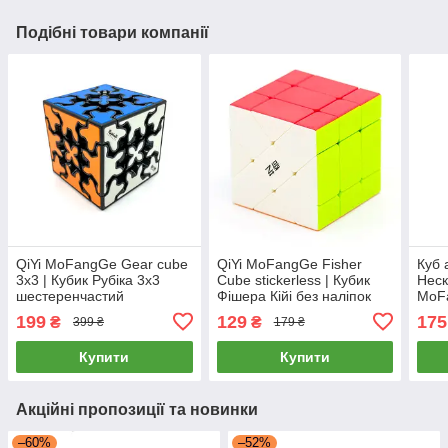
Подібні товари компанії
QiYi MoFangGe Gear cube
QiYi MoFangGe Fisher
Куб 
3x3 | Кубик Рубіка 3х3
Cube stickerless | Кубик
Неск
шестеренчастий
Фішера Кійі без наліпок
MoFa
blue
199
129
175
₴
₴
399 ₴
179 ₴
Купити
Купити
Акційні пропозиції та новинки
–60%
–52%