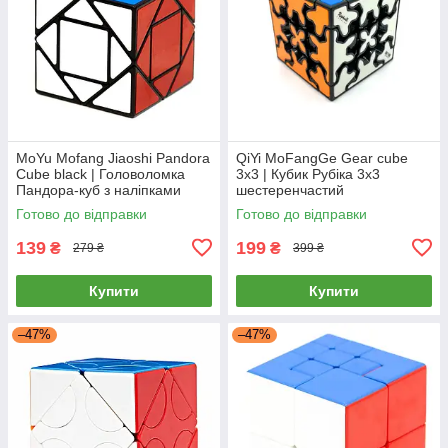
MoYu Mofang Jiaoshi Pandora
QiYi MoFangGe Gear cube
Cube black | Головоломка
3x3 | Кубик Рубіка 3х3
Пандора-куб з наліпками
шестеренчастий
Готово до відправки
Готово до відправки
139
199
₴
₴
279 ₴
399 ₴
Купити
Купити
–47%
–47%