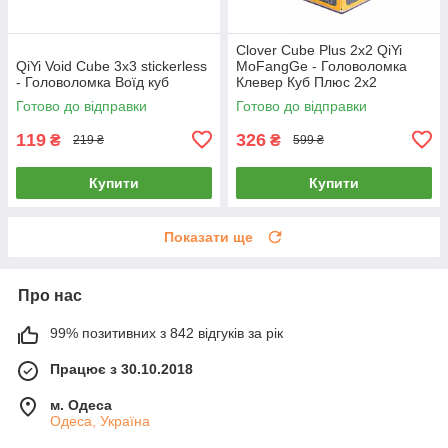
Clover Cube Plus 2x2 QiYi
QiYi Void Cube 3x3 stickerless
MoFangGe - Головоломка
- Головоломка Воїд куб
Клевер Куб Плюс 2х2
Готово до відправки
Готово до відправки
119
326
₴
₴
219 ₴
599 ₴
Купити
Купити
Показати ще
Про нас
99% позитивних з 842 відгуків за рік
Працює з 30.10.2018
м. Одеса
Одеса, Україна