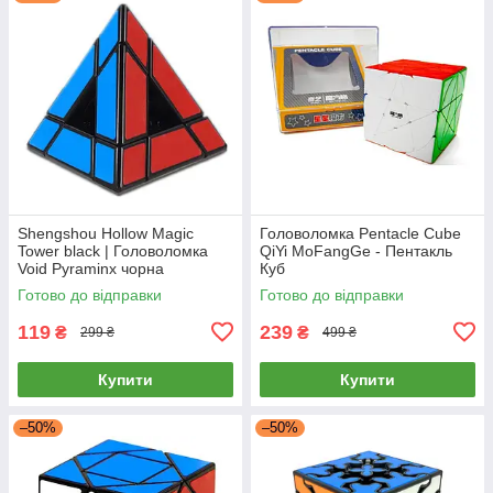
Shengshou Hollow Magic
Головоломка Pentacle Cube
Tower black | Головоломка
QiYi MoFangGe - Пентакль
Void Pyraminx чорна
Куб
Готово до відправки
Готово до відправки
119
239
₴
₴
299 ₴
499 ₴
Купити
Купити
–50%
–50%