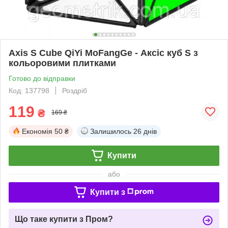
Axis S Cube QiYi MoFangGe - Аксіс куб S з
кольоровими плитками
Готово до відправки
Код: 137798
Роздріб
119
₴
169 ₴
Економія
50 ₴
Залишилось
26 днів
Купити
або
Купити з
Що таке купити з Пром?