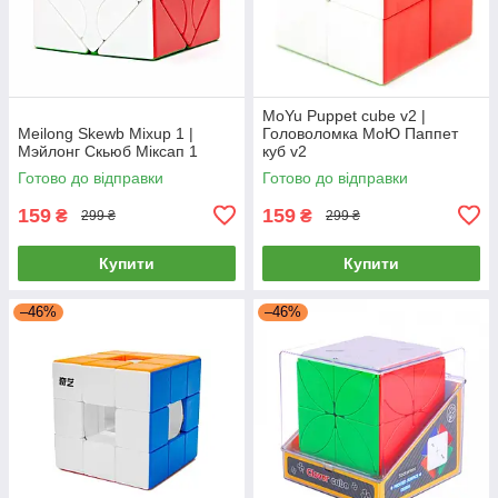
MoYu Puppet cube v2 |
Meilong Skewb Mixup 1 |
Головоломка МоЮ Паппет
Мэйлонг Скьюб Міксап 1
куб v2
Готово до відправки
Готово до відправки
159
159
₴
₴
299 ₴
299 ₴
Купити
Купити
–46%
–46%