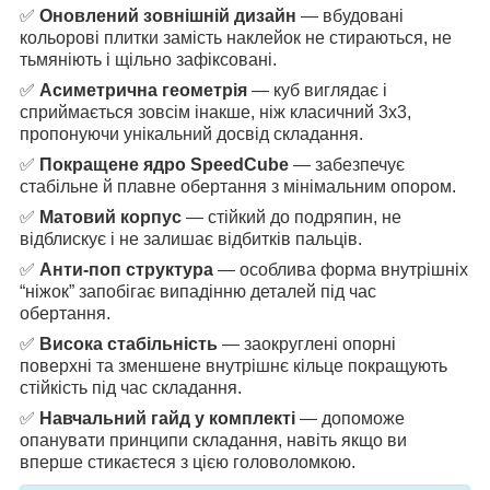
✅
Оновлений зовнішній дизайн
— вбудовані
кольорові плитки замість наклейок не стираються, не
тьмяніють і щільно зафіксовані.
✅
Асиметрична геометрія
— куб виглядає і
сприймається зовсім інакше, ніж класичний 3x3,
пропонуючи унікальний досвід складання.
✅
Покращене ядро SpeedCube
— забезпечує
стабільне й плавне обертання з мінімальним опором.
✅
Матовий корпус
— стійкий до подряпин, не
відблискує і не залишає відбитків пальців.
✅
Анти-поп структура
— особлива форма внутрішніх
“ніжок” запобігає випадінню деталей під час
обертання.
✅
Висока стабільність
— заокруглені опорні
поверхні та зменшене внутрішнє кільце покращують
стійкість під час складання.
✅
Навчальний гайд у комплекті
— допоможе
опанувати принципи складання, навіть якщо ви
вперше стикаєтеся з цією головоломкою.