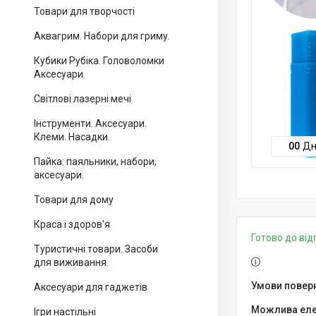
Товари для творчості
Аквагрим. Набори для гриму.
Кубики Рубіка. Головоломки
Аксесуари.
Світлові лазерні мечі
Інструменти. Аксесуари.
Клеми. Насадки.
0
0
Дн
Пайка: паяльники, набори,
аксесуари.
Товари для дому
Краса і здоров'я
Готово до ві
Туристичні товари. Засоби
для виживання.
Аксесуари для гаджетів
Ігри настільні