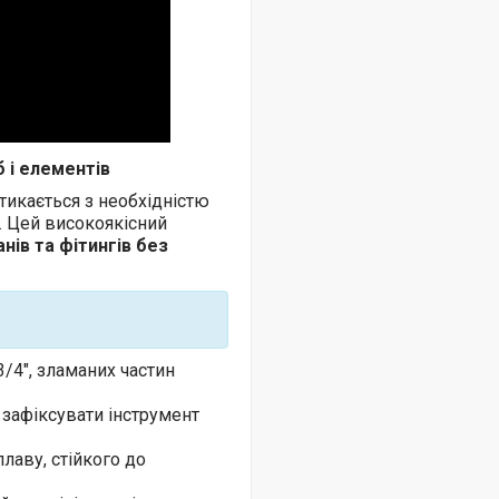
 і елементів
стикається з необхідністю
ь. Цей високоякісний
нів та фітингів без
3/4", зламаних частин
зафіксувати інструмент
лаву, стійкого до