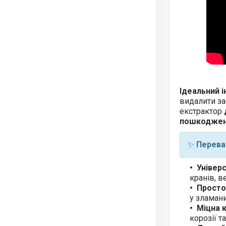
Ідеальний 
видалити за
екстрактор
пошкодженн
✨
Перева
Універ
кранів, в
Просто
у зламани
Міцна к
корозії 