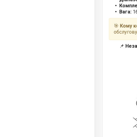
Компле
Вага:
16
🎯
Кому к
обслугову
📌
Неза