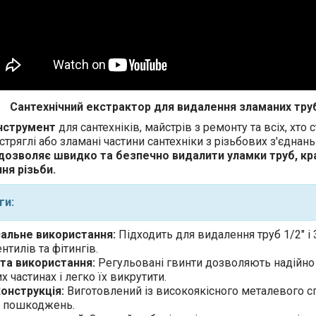
Сантехнічний екстрактор для видалення зламаних труб
інструмент
для сантехніків, майстрів з ремонту та всіх, хто 
стряглі або зламані частини сантехніки з різьбових з'єднан
дозволяє швидко та безпечно видалити уламки труб, кра
я різьби.
ги:
сальне використання:
Підходить для видалення труб 1/2" і 
ентилів та фітингів.
та використання:
Регульовані гвинти дозволяють надійно 
х частинах і легко їх викрутити.
онструкція:
Виготовлений із високоякісного металевого сп
та пошкоджень.