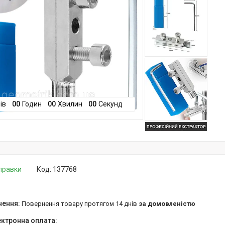
ів
0
0
Годин
0
0
Хвилин
0
0
Секунд
дправки
Код:
137768
повернення товару протягом 14 днів
за домовленістю