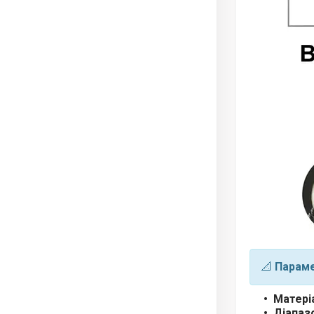
📐
Параме
Матері
Діапаз