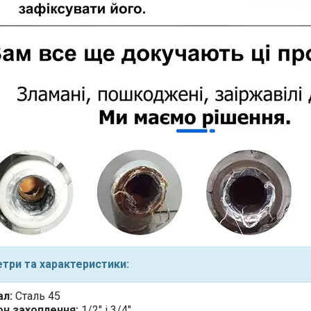
три та характеристики:
ал:
Сталь 45
он захоплення:
1/2" і 3/4".