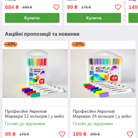
12 к
684
99
149
₴
₴
899 ₴
175 ₴
Купити
Купити
Акційні пропозиції та новинки
–43%
–37%
Професійні Акрилові
Професійні Акрилові
Маркери 12 кольорів | у кейсі
Маркери 24 кольори | у кейсі
Готово до відправки
Готово до відправки
99
189
₴
₴
175 ₴
299 ₴