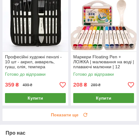
Професійні художні пензлі -
Маркери Floating Pen +
10 шт - акрил, акварель,
ЛОЖКА | малювання на воді |
гуаш, олія, темпера
плаваючі малюнки | 12
кольорів у кейсі
Готово до відправки
Готово до відправки
359
208
₴
₴
499 ₴
289 ₴
Купити
Купити
Показати ще
Про нас