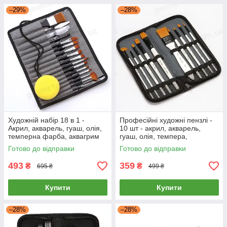
–29%
–28%
Художній набір 18 в 1 -
Професійні художні пензлі -
Акрил, акварель, гуаш, олія,
10 шт - акрил, акварель,
темперна фарба, аквагрим
гуаш, олія, темпера,
аквагрим
Готово до відправки
Готово до відправки
493
359
₴
₴
695 ₴
499 ₴
Купити
Купити
–28%
–28%