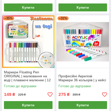
Купити
Купити
–35%
–31%
Маркери Floating Pen
ORIGINAL | малювання на
Професійні Акрилові
воді | плаваючі малюнки | 12
Маркери 36 кольорів | у кейсі
кольорів у кейсі
Готово до відправки
Готово до відправки
149
275
₴
₴
229 ₴
399 ₴
Купити
Купити