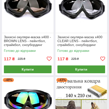
Захисні окуляри-маска x400 -
Захисні окуляри-маска x400
BROWN LENS - пейнтбол,
CLEAR LENS - пейнтбол,
страйкбол, сноубординг
страйкбол, сноубординг
Готово до відправки
Готово до відправки
117
117
₴
₴
225 ₴
225 ₴
Купити
Купити
–48%
–43%