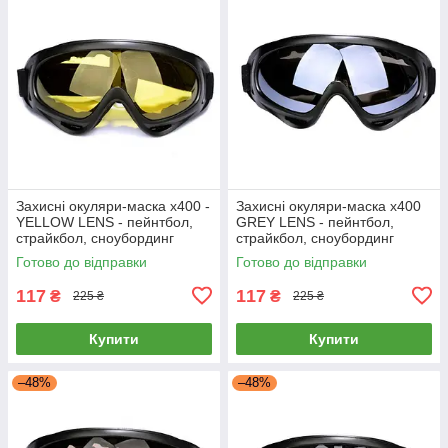
Захисні окуляри-маска x400 -
Захисні окуляри-маска x400
YELLOW LENS - пейнтбол,
GREY LENS - пейнтбол,
страйкбол, сноубординг
страйкбол, сноубординг
Готово до відправки
Готово до відправки
117
117
₴
₴
225 ₴
225 ₴
Купити
Купити
–48%
–48%