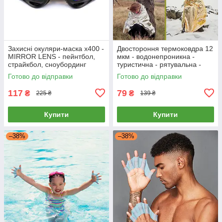
Захисні окуляри-маска x400 -
Двостороння термоковдра 12
MIRROR LENS - пейнтбол,
мкм - водонепроникна -
страйкбол, сноубординг
туристична - рятувальна -
140 х 210 см
Готово до відправки
Готово до відправки
117
79
₴
₴
225 ₴
139 ₴
Купити
Купити
–38%
–38%