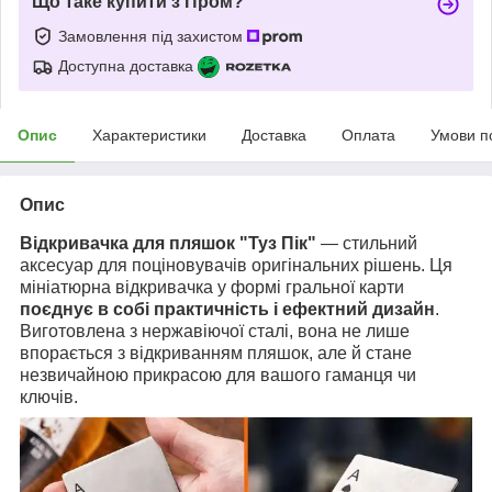
Що таке купити з Пром?
Замовлення під захистом
Доступна доставка
Опис
Характеристики
Доставка
Оплата
Умови п
Опис
Відкривачка для пляшок "Туз Пік"
— стильний
аксесуар для поціновувачів оригінальних рішень. Ця
мініатюрна відкривачка у формі гральної карти
поєднує в собі практичність і ефектний дизайн
.
Виготовлена з нержавіючої сталі, вона не лише
впорається з відкриванням пляшок, але й стане
незвичайною прикрасою для вашого гаманця чи
ключів.