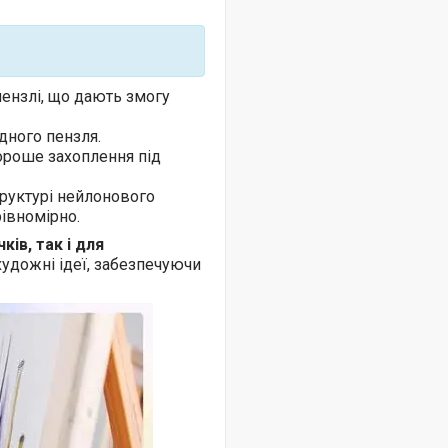
 пензлі, що дають змогу
дного пензля.
ороше захоплення під
труктурі нейлонового
рівномірно.
ків, так і для
художні ідеї, забезпечуючи