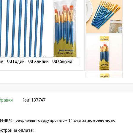
ів
0
0
Годин
0
0
Хвилин
0
0
Секунд
дправки
Код:
137747
повернення товару протягом 14 днів
за домовленістю