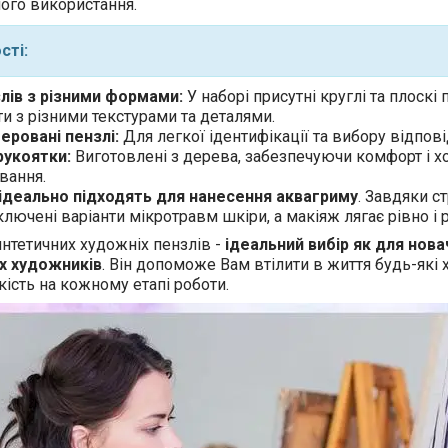
ного використання.
сті:
злів з різними формами:
У наборі присутні круглі та плоскі
и з різними текстурами та деталями.
еровані пензлі:
Для легкої ідентифікації та вибору відпові
 рукоятки:
Виготовлені з дерева, забезпечуючи комфорт і х
вання.
ідеально підходять для нанесення аквагриму
. Завдяки с
лючені варіанти мікротравм шкіри, а макіяж лягає рівно і 
интетичних художніх пензлів -
ідеальний вибір як для новач
х художників
. Він допоможе Вам втілити в життя будь-які 
якість на кожному етапі роботи.