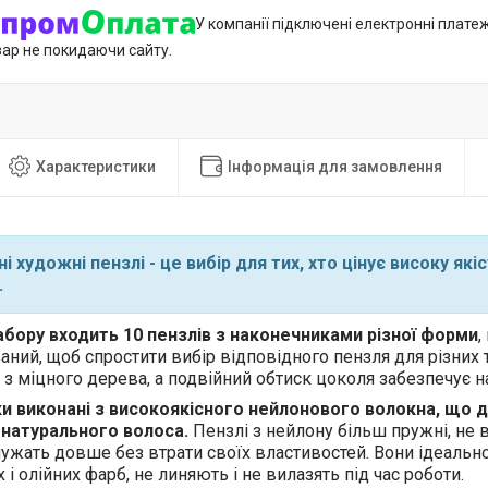
У компанії підключені електронні плате
вар не покидаючи сайту.
Характеристики
Інформація для замовлення
і художні пензлі - це вибір для тих, хто цінує високу якіс
.
абору входить 10 пензлів з наконечниками різної форми
,
ний, щоб спростити вибір відповідного пензля для різних т
 з міцного дерева, а подвійний обтиск цоколя забезпечує н
и виконані з високоякісного нейлонового волокна, що д
 натурального волоса.
Пензлі з нейлону більш пружні, не
служать довше без втрати своїх властивостей. Вони ідеальн
і олійних фарб, не линяють і не вилазять під час роботи.