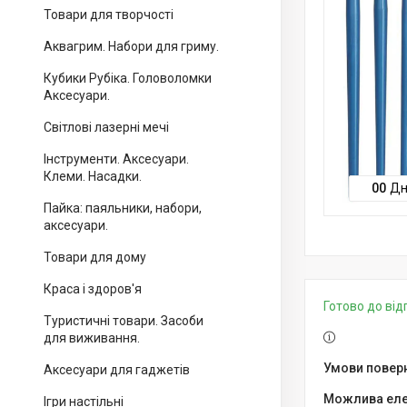
Товари для творчості
Аквагрим. Набори для гриму.
Кубики Рубіка. Головоломки
Аксесуари.
Світлові лазерні мечі
Інструменти. Аксесуари.
Клеми. Насадки.
0
0
Дн
Пайка: паяльники, набори,
аксесуари.
Товари для дому
Краса і здоров'я
Готово до ві
Туристичні товари. Засоби
для виживання.
Аксесуари для гаджетів
Ігри настільні