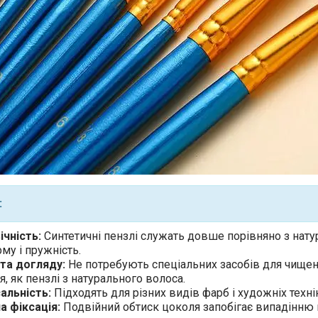
:
чність:
Синтетичні пензлі служать довше порівняно з нату
му і пружність.
та догляду:
Не потребують спеціальних засобів для чище
я, як пензлі з натурального волоса.
альність:
Підходять для різних видів фарб і художніх техні
а фіксація:
Подвійний обтиск цоколя запобігає випадінню 