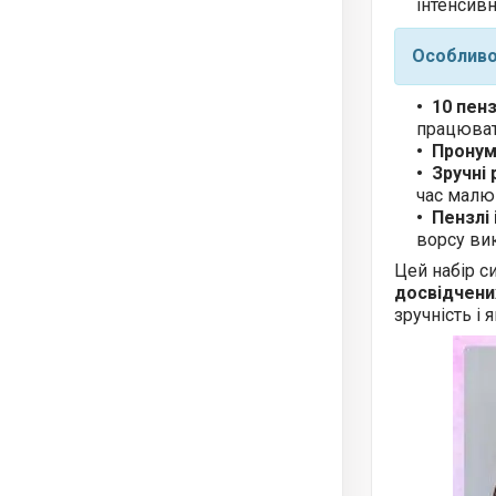
інтенсив
Особливо
10 пен
працюват
Пронум
Зручні
час малю
Пензлі
ворсу вик
Цей набір с
досвідчени
зручність і 