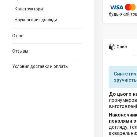
Конструктори
будь-який то
Наукові ігри і досліди
О нас
Опис
Отзывы
Условия доставки и оплаты
Синтетичн
зручність
До цього н
пронумерова
виготовлені
Наконечник
пензлями з
догляду, і 
акварельних 