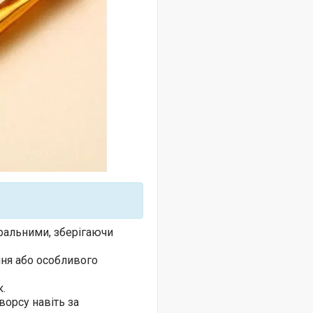
ральними, зберігаючи
ння або особливого
к.
ворсу навіть за