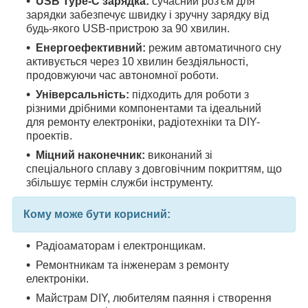
USB Type-C зарядка:
сучасний роз'єм для
зарядки забезпечує швидку і зручну зарядку від
будь-якого USB-пристрою за 90 хвилин.
Енергоефективний:
режим автоматичного сну
активується через 10 хвилин бездіяльності,
продовжуючи час автономної роботи.
Універсальність:
підходить для роботи з
різними дрібними компонентами та ідеальний
для ремонту електроніки, радіотехніки та DIY-
проектів.
Міцний наконечник:
виконаний зі
спеціального сплаву з довговічним покриттям, що
збільшує термін служби інструменту.
Кому може бути корисний:
Радіоаматорам і електронщикам.
Ремонтникам та інженерам з ремонту
електроніки.
Майстрам DIY, любителям паяння і створення