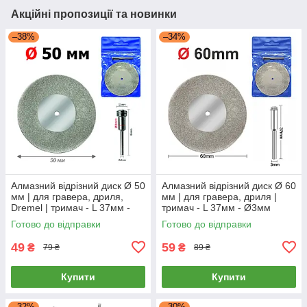
Акційні пропозиції та новинки
–38%
–34%
Алмазний відрізний диск Ø 50
Алмазний відрізний диск Ø 60
мм | для гравера, дриля,
мм | для гравера, дриля |
Dremel | тримач - L 37мм -
тримач - L 37мм - Ø3мм
Ø3мм
Готово до відправки
Готово до відправки
49
59
₴
₴
79 ₴
89 ₴
Купити
Купити
–32%
–30%