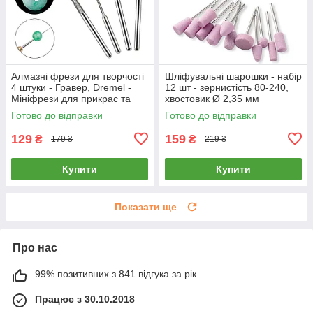
Алмазні фрези для творчості
Шліфувальні шарошки - набір
4 штуки - Гравер, Dremel -
12 шт - зернистість 80-240,
Мініфрези для прикрас та
хвостовик Ø 2,35 мм
бісеру
Готово до відправки
Готово до відправки
129
159
₴
₴
179 ₴
219 ₴
Купити
Купити
Показати ще
Про нас
99% позитивних з 841 відгука за рік
Працює з 30.10.2018