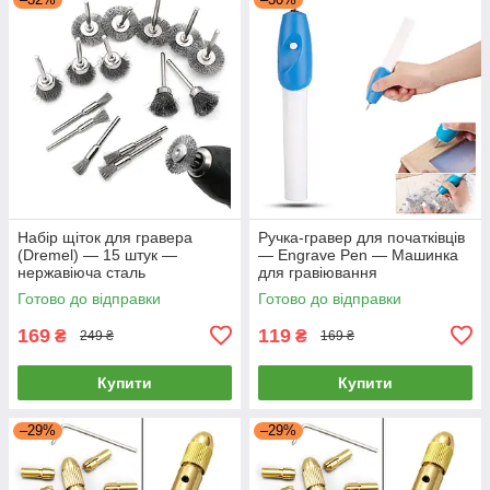
Набір щіток для гравера
Ручка-гравер для початківців
(Dremel) — 15 штук —
— Engrave Pen — Машинка
нержавіюча сталь
для гравіювання
Готово до відправки
Готово до відправки
169
119
₴
₴
249 ₴
169 ₴
Купити
Купити
–29%
–29%