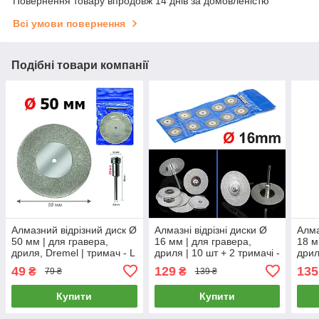
Повернення товару впродовж 14 днів за домовленістю
Всі умови повернення
Подібні товари компанії
Алмазний відрізний диск Ø
Алмазні відрізні диски Ø
Алма
50 мм | для гравера,
16 мм | для гравера,
18 м
дриля, Dremel | тримач - L
дриля | 10 шт + 2 тримачі -
дрил
37мм - Ø3мм
L 37мм - Ø3мм
L 37
49
129
135
₴
₴
79 ₴
139 ₴
Купити
Купити