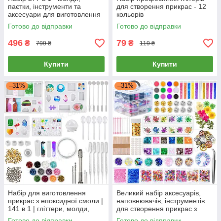
паєтки, інструменти та
для створення прикрас - 12
аксесуари для виготовлення
кольорів
прикрас з епоксидної смоли
Готово до відправки
Готово до відправки
496
79
₴
₴
799 ₴
119 ₴
Купити
Купити
–31%
–31%
Набір для виготовлення
Великий набір аксесуарів,
прикрас з епоксидної смоли |
наповнювачів, інструментів
141 в 1 | гліттери, молди,
для створення прикрас з
дриль, аксесуари
епоксидної смоли
Готово до відправки
Готово до відправки