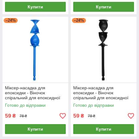
Купити
Купити
–24%
–24%
Міксер-насадка для
Міксер-насадка для
епоксидки - Віночок
епоксидки - Віночок
спіральний для епоксидної
спіральний для епоксидної
смоли, фарб, лаків - blue
смоли, фарб, лаків - black
Готово до відправки
Готово до відправки
59
59
₴
₴
78 ₴
78 ₴
Купити
Купити