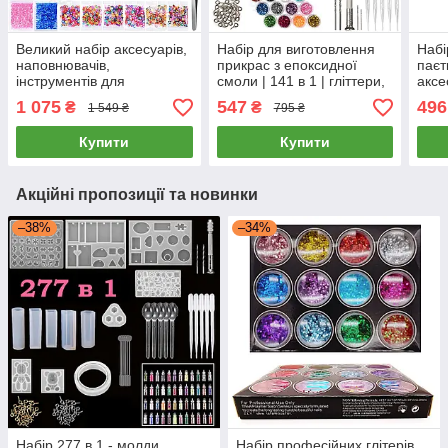
Великий набір аксесуарів,
Набір для виготовлення
Набі
наповнювачів,
прикрас з епоксидної
паєт
інструментів для
смоли | 141 в 1 | гліттери,
аксе
створення прикрас з
молди, дриль, аксесуари
виго
1 075
547
496
₴
₴
1 549 ₴
795 ₴
епоксидної смоли
епок
Купити
Купити
Акційні пропозиції та новинки
–38%
–34%
Набір 277 в 1 - молди,
Набір професійних глітерів