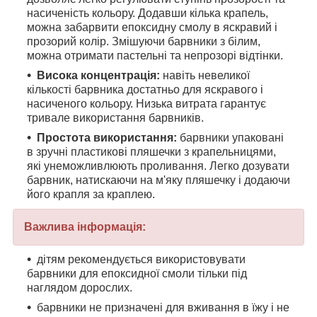
насиченість кольору. Додавши кілька крапель,
можна забарвити епоксидну смолу в яскравий і
прозорий колір. Змішуючи барвники з білим,
можна отримати пастельні та непрозорі відтінки.
Висока концентрація:
навіть невеликої
кількості барвника достатньо для яскравого і
насиченого кольору. Низька витрата гарантує
тривале використання барвників.
Простота використання:
барвники упаковані
в зручні пластикові пляшечки з крапельницями,
які унеможливлюють проливання. Легко дозувати
барвник, натискаючи на м'яку пляшечку і додаючи
його крапля за краплею.
Важлива інформація:
дітям рекомендується використовувати
барвники для епоксидної смоли тільки під
наглядом дорослих.
барвники не призначені для вживання в їжу і не