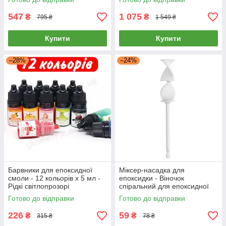
547
1 075
₴
₴
795 ₴
1 549 ₴
Купити
Купити
–28%
–24%
Барвники для епоксидної
Міксер-насадка для
смоли - 12 кольорів х 5 мл -
епоксидки - Віночок
Рідкі світлопрозорі
спіральний для епоксидної
фарбувальні пігменти
смоли, фарб, лаків - white
Готово до відправки
Готово до відправки
226
59
₴
₴
315 ₴
78 ₴