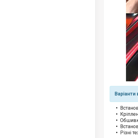
Варіанти 
Встано
Кріплен
Обшивк
Встанов
Різні т