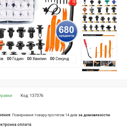
ів
0
0
Годин
0
0
Хвилин
0
0
Секунд
дправки
Код:
137376
повернення товару протягом 14 днів
за домовленістю