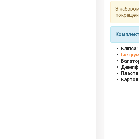
З набором
покращен
Комплект
Кліпса:
Інстру
Багато
Демпфе
Пласти
Картон