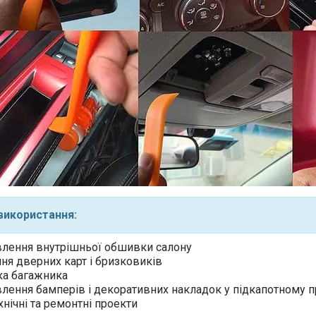
використання:
влення внутрішньої обшивки салону
ня дверних карт і бризковиків
а багажника
лення бамперів і декоративних накладок у підкапотному п
ехнічні та ремонтні проекти