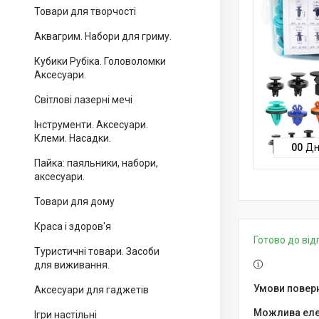
Товари для творчості
Аквагрим. Набори для гриму.
Кубики Рубіка. Головоломки
Аксесуари.
Світлові лазерні мечі
Інструменти. Аксесуари.
Клеми. Насадки.
0
0
Дн
Пайка: паяльники, набори,
аксесуари.
Товари для дому
Краса і здоров'я
Готово до ві
Туристичні товари. Засоби
для виживання.
Аксесуари для гаджетів
Ігри настільні