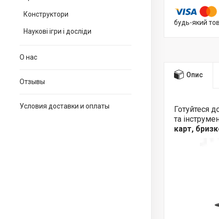
Конструктори
будь-який то
Наукові ігри і досліди
О нас
Опис
Отзывы
Условия доставки и оплаты
Готуйтеся д
та інструмен
карт, бризк