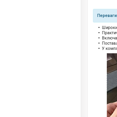
Переваги
Широкий
Практич
Включає
Постав
У компл