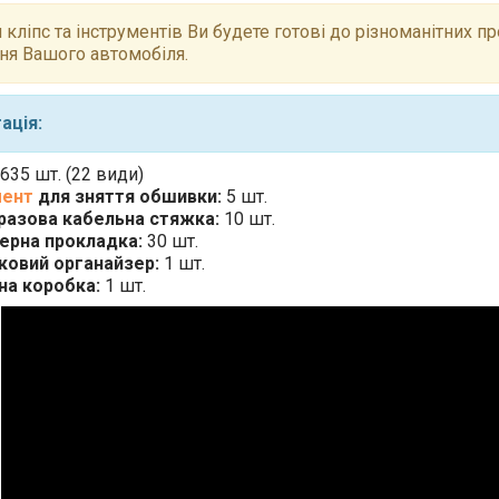
 кліпс та інструментів Ви будете готові до різноманітних пр
ня Вашого автомобіля.
ація:
635 шт. (22 види)
мент
для зняття обшивки:
5 шт.
разова кабельна стяжка:
10 шт.
рна прокладка:
30 шт.
ковий органайзер:
1 шт.
на коробка:
1 шт.