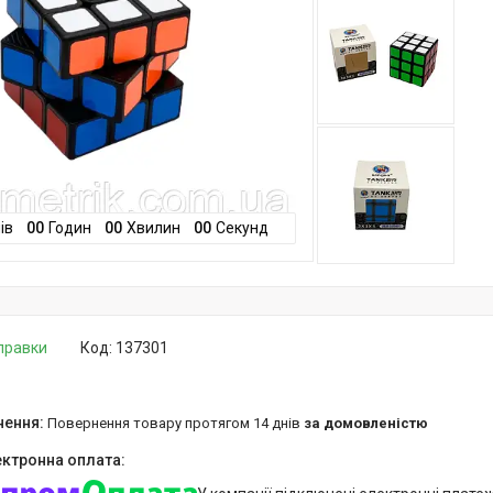
ів
0
0
Годин
0
0
Хвилин
0
0
Секунд
дправки
Код:
137301
повернення товару протягом 14 днів
за домовленістю