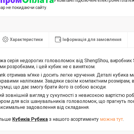
У компанії підключені електронні плате
вар не покидаючи сайту.
Характеристики
Інформація для замовлення
віжа серія недорогих головоломок від ShengShou, виробник
ми розробками, і цей кубик не є винятком.
ank отримав м'яке і досить легке кручення. Деталі кубика 
кравими наліпками. Завдяки своїм компактним розмірам, в
сумці, що дає змогу брати його із собою всюди.
ий зовнішній вигляд у сукупності з невисокою вартістю р
ром для всіх шанувальників головоломок, що прагнуть по
ксимальне задоволення від складання.
ільше
Кубиків Рубика
з нашого асортименту
можна тут
.