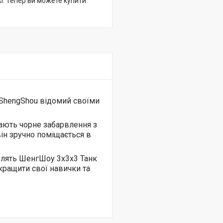
жі. Тепер ви можете купити
 ShengShou відомий своїми
мають чорне забарвлення з
ін зручно поміщається в
облять ШенгШоу 3х3х3 Танк
кращити свої навички та