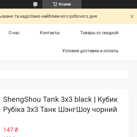
Кошик
ьовано та надіслано найближчого робочого дня.
О нас
Контакты
Товары со скидкой
Условия доставки и оплаты
ShengShou Tank 3x3 black | Кубик
Рубіка 3х3 Танк ШэнгШоу чорний
147 ₴