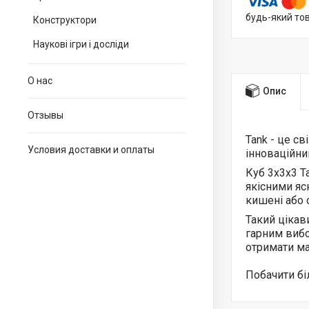
будь-який то
Конструктори
Наукові ігри і досліди
О нас
Опис
Отзывы
Tank - це с
Условия доставки и оплаты
інноваційни
Куб 3x3x3 T
якісними яс
кишені або 
Такий цікав
гарним вибо
отримати ма
Побачити б