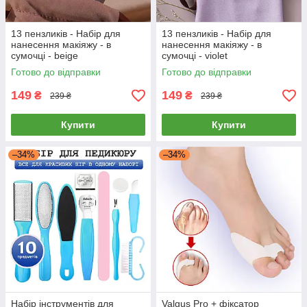
13 пензликів - Набір для
13 пензликів - Набір для
нанесення макіяжу - в
нанесення макіяжу - в
сумочці - beige
сумочці - violet
Готово до відправки
Готово до відправки
149
149
₴
₴
239 ₴
239 ₴
Купити
Купити
–34%
–34%
Набір інструментів для
Valgus Pro + фіксатор