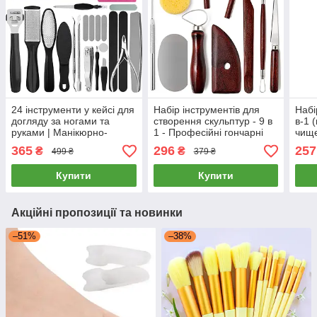
24 інструменти у кейсі для
Набір інструментів для
Набі
догляду за ногами та
створення скульптур - 9 в
в-1 
руками | Манікюрно-
1 - Професійні гончарні
чищ
педікюрний набір | чорний
інструменти RW-09
365
296
257
₴
₴
499 ₴
379 ₴
Купити
Купити
Акційні пропозиції та новинки
–51%
–38%