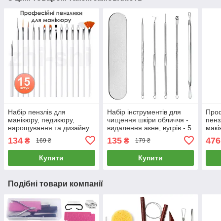
Набір пензлів для
Набір інструментів для
Проф
манікюру, педикюру,
чищення шкіри обличчя -
пенз
нарощування та дизайну
видалення акне, вугрів - 5
макі
нігтів - 15 штук - білий -
інструментів
134
135
476
₴
₴
169 ₴
179 ₴
Купити
Купити
Подібні товари компанії