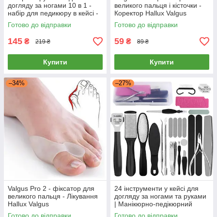
догляду за ногами 10 в 1 -
великого пальця і кісточки -
набір для педикюру в кейсі -
Коректор Hallux Valgus
blue
Готово до відправки
Готово до відправки
145
59
₴
₴
219 ₴
89 ₴
Купити
Купити
–34%
–27%
Valgus Pro 2 - фіксатор для
24 інструменти у кейсі для
великого пальця - Лікування
догляду за ногами та руками
Hallux Valgus
| Манікюрно-педікюрний
набір | чорний
Готово до відправки
Готово до відправки