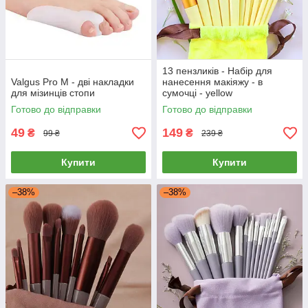
13 пензликів - Набір для
Valgus Pro M - дві накладки
нанесення макіяжу - в
для мізинців стопи
сумочці - yellow
Готово до відправки
Готово до відправки
49
149
₴
₴
99 ₴
239 ₴
Купити
Купити
–38%
–38%