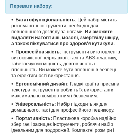
Переваги набору:
Багатофункціональність:
Цей набір містить
різноманітні інструменти, необхідні для
повноцінного догляду за ногами.
Ви зможете
видаляти натоптиші, мозолі, змертвілу шкіру,
а також піклуватися про здоров'я кутикули.
Професійна якість:
Інструменти виготовлені з
високоякісної неіржавкої сталі та ABS-пластику,
забезпечуючи міцність, довговічність і
гігієнічність. Ви можете бути впевнені в безпеці
та ефективності використання.
Ергономічний дизайн:
Гладкі краї та приємна
текстура інструментів роблять їх використання
максимально комфортним і безпечним.
Універсальність:
Набір підходить як для
домашнього, так і для професійного педикюру.
Портативність:
Пластикова коробка надійно
зберігає і захищає інструменти, роблячи набір
ідеальним для подорожей. Компактні розміри і