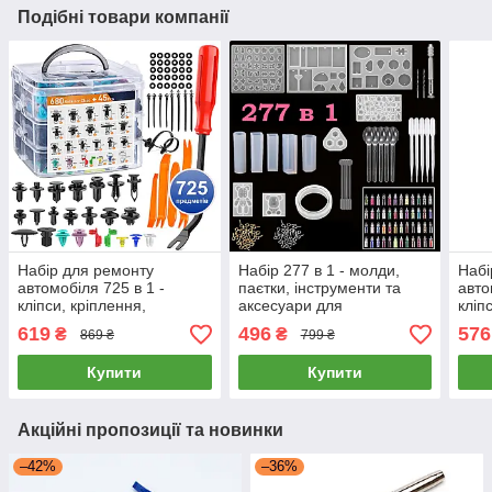
Подібні товари компанії
Набір для ремонту
Набір 277 в 1 - молди,
Набі
автомобіля 725 в 1 -
паєтки, інструменти та
авто
кліпси, кріплення,
аксесуари для
кліп
фіксатори, інструмент,
виготовлення прикрас з
фікс
619
496
576
₴
₴
869 ₴
799 ₴
стяжки, прокладки
епоксидної смоли
стяж
Купити
Купити
Акційні пропозиції та новинки
–42%
–36%