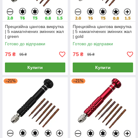
Прецизійна цангова викрутка
Прецизійна цангова викрутка
| 5 намагнічених змінних жал
| 5 намагнічених змінних жал
| green
| gold
Готово до відправки
Готово до відправки
75
75
₴
₴
95 ₴
95 ₴
Купити
Купити
–21%
–21%