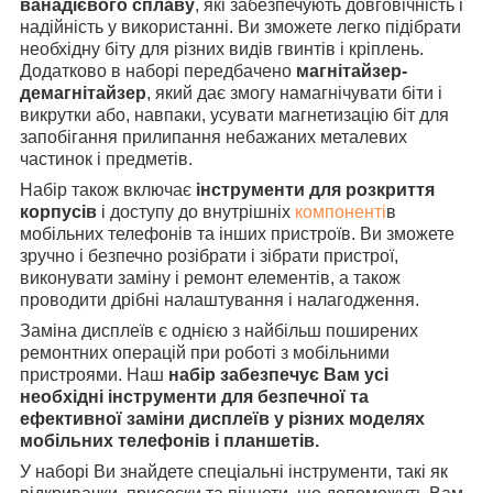
ванадієвого сплаву
, які забезпечують довговічність і
надійність у використанні. Ви зможете легко підібрати
необхідну біту для різних видів гвинтів і кріплень.
Додатково в наборі передбачено
магнітайзер-
демагнітайзер
, який дає змогу намагнічувати біти і
викрутки або, навпаки, усувати магнетизацію біт для
запобігання прилипання небажаних металевих
частинок і предметів.
Набір також включає
інструменти для розкриття
корпусів
і доступу до внутрішніх
компоненті
в
мобільних телефонів та інших пристроїв. Ви зможете
зручно і безпечно розібрати і зібрати пристрої,
виконувати заміну і ремонт елементів, а також
проводити дрібні налаштування і налагодження.
Заміна дисплеїв є однією з найбільш поширених
ремонтних операцій при роботі з мобільними
пристроями. Наш
набір забезпечує Вам усі
необхідні інструменти для безпечної та
ефективної заміни дисплеїв у різних моделях
мобільних телефонів і планшетів.
У наборі Ви знайдете спеціальні інструменти, такі як