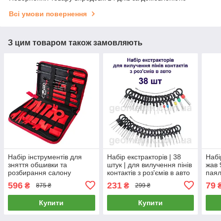
Всі умови повернення
З цим товаром також замовляють
Набір інструментів для
Набір екстракторів | 38
Набі
зняття обшивки та
штук | для вилучення пінів
жав 
розбирання салону
контактів з роз'ємів в авто
паял
автомобіля 25 предметів -
комплект знімачів
стан
596
231
79
₴
₴
875 ₴
299 ₴
RED
Купити
Купити