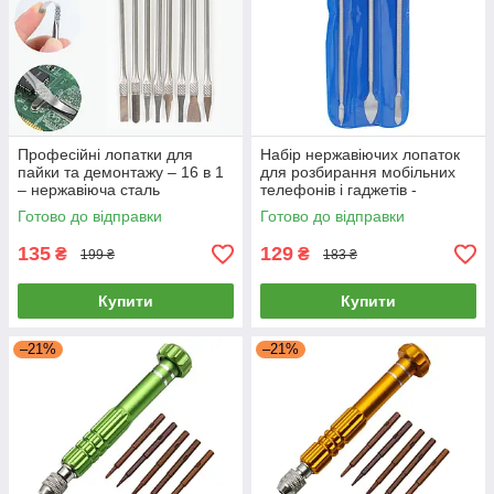
Професійні лопатки для
Набір нержавіючих лопаток
пайки та демонтажу – 16 в 1
для розбирання мобільних
– нержавіюча сталь
телефонів і гаджетів -
ProGadget Tools
Готово до відправки
Готово до відправки
135
129
₴
₴
199 ₴
183 ₴
Купити
Купити
–21%
–21%