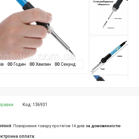
ів
0
0
Годин
0
0
Хвилин
0
0
Секунд
дправки
Код:
136931
повернення товару протягом 14 днів
за домовленістю