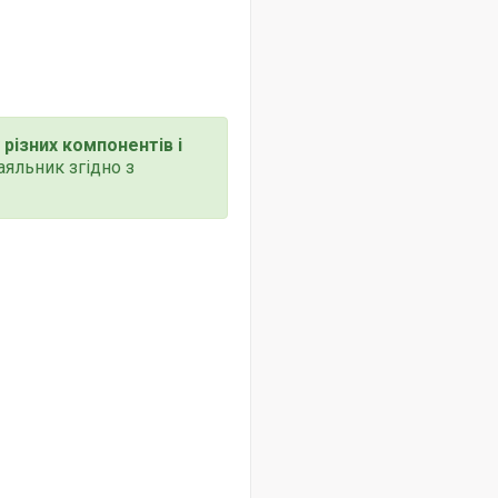
різних компонентів і
яльник згідно з