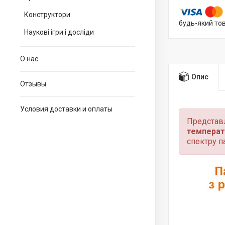
Конструктори
будь-який то
Наукові ігри і досліди
О нас
Опис
Отзывы
Условия доставки и оплаты
Представ
температу
спектру п