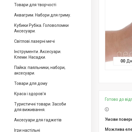
Товари для творчості
Аквагрим. Набори для гриму.
Кубики Рубіка. Головоломки
Аксесуари.
Світлові лазерні мечі
Інструменти. Аксесуари.
Клеми. Насадки.
0
0
Дн
Пайка: паяльники, набори,
аксесуари.
Товари для дому
Краса і здоров'я
Готово до ві
Туристичні товари. Засоби
для виживання.
Аксесуари для гаджетів
Ігри настільні