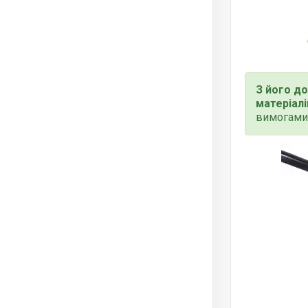
З його д
матеріалі
вимогами 