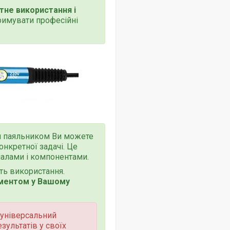
тне використання і
римувати професійні
 паяльником Ви можете
нкретної задачі. Це
іалами і компонентами.
сть використання.
ументом у Вашому
 універсальний
зультатів у своїх