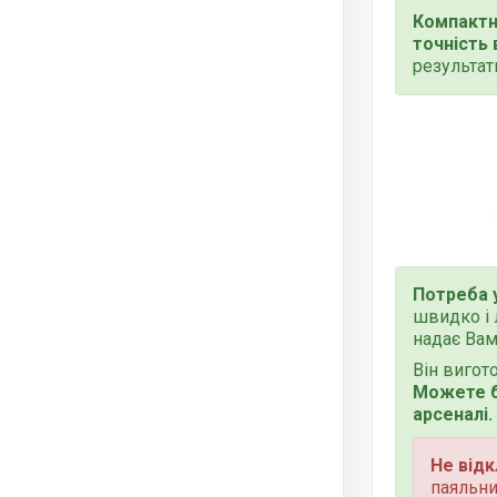
Компактн
точність 
результат
Потреба 
швидко і 
надає Вам
Він вигот
Можете б
арсеналі.
Не відк
паяльни