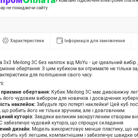
У компанії підключені електронні плате
вар не покидаючи сайту.
Характеристики
Інформація для замовлення
 3x3 Meilong 3C без наліпок від MoYu - це ідеальний вибір д
відмінне обертання. З цим кубиком ви отримаєте не тільки з
рактеристики для поліпшення свого часу.
і:
і приємне обертання:
Кубик Meilong 3C має дивовижну легкі
ь його чудовим вибором для новачків і досвідчених кубері
ість наклейок:
Забудьте про потерті наклейки! Цей куб пос
 що робить його не тільки зручним, але і довговічним.
ений куторіз:
Завдяки великим заокругленим отворам вну
C забезпечує чудовий куторіз, що спрощує складання.
ений дизайн:
Модель використовує менше пластику, що над
Це робить куб легшим, компактнішим і забезпечує швидке о