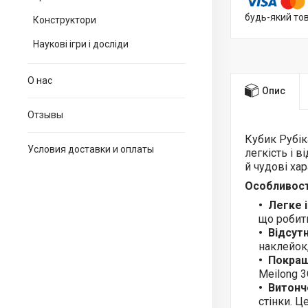
будь-який то
Конструктори
Наукові ігри і досліди
О нас
Опис
Отзывы
Кубик Рубіка
Условия доставки и оплаты
легкість і 
й чудові ха
Особливост
Легке 
що робит
Відсутн
наклейок,
Покращ
Meilong 3
Витонч
стінки. 