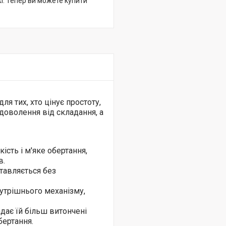
жі. Тепер ви можете купити
ля тих, хто цінує простоту,
адоволення від складання, а
сть і м'яке обертання,
в.
тавляється без
трішнього механізму,
ає їй більш витончені
бертання.