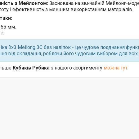
чність з Мейлонгом:
Заснована на звичайній Мейлонг-модел
тоту і ефективність з меншим використанням матеріалів.
тики:
 55 мм.
 г.
іка 3x3 Meilong 3C без наліпок - це чудове поєднання функц
ня від складання, роблячи його чудовим вибором для всіх 
ільше
Кубиків Рубика
з нашого асортименту
можна тут
.