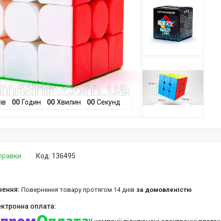
ів
0
0
Годин
0
0
Хвилин
0
0
Секунд
дправки
Код:
136495
повернення товару протягом 14 днів
за домовленістю