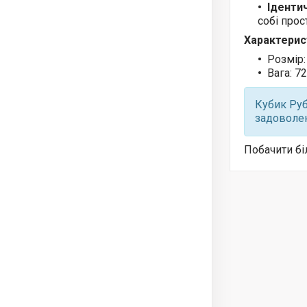
Іденти
собі прос
Характерис
Розмір:
Вага: 72
Кубик Руб
задоволен
Побачити б