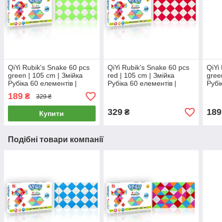
QiYi Rubik's Snake 60 pcs
QiYi Rubik's Snake 60 pcs
QiYi
green | 105 cm | Змійка
red | 105 cm | Змійка
gree
Рубіка 60 елементів |
Рубіка 60 елементів |
Рубі
зелена | 105 см
червона | 105 см
зеле
189
₴
329 ₴
329
189
₴
Купити
Подібні товари компанії