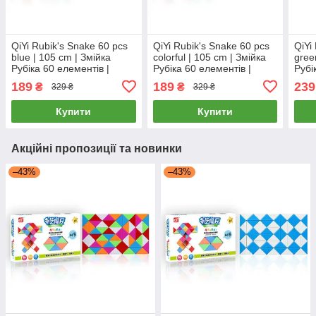
QiYi Rubik's Snake 60 pcs
QiYi Rubik's Snake 60 pcs
QiYi
blue | 105 cm | Змійка
colorful | 105 cm | Змійка
gree
Рубіка 60 елементів |
Рубіка 60 елементів |
Рубі
блакитна | 105 см
різнокольорова | 105 см
зеле
189
189
239
₴
₴
329 ₴
329 ₴
Купити
Купити
Акційні пропозиції та новинки
–43%
–43%