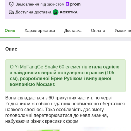
Замовлення під захистом
Доступна доставка
Опис
Характеристики
Доставка
Оплата
Умови п
Опис
QiYi MoFangGe Snake 60 елементів
стала однією
з найдовших версій популярної іграшки (105
см), розробленої Ерне Рубіком і випущеної
компанією Мофанг.
Вона складається з 60 трикутних частин, по черзі
з'єднаних між собою і здатних необмежено обертатися
навколо своєї осі. Така особливість дає змогу
головоломці перетворюватися до невпізнання,
набуваючи різних красивих форм.