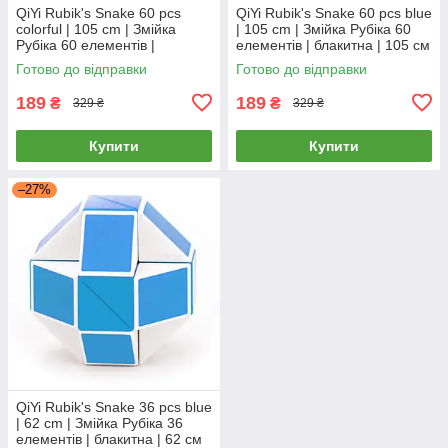
QiYi Rubik's Snake 60 pcs
QiYi Rubik's Snake 60 pcs blue
colorful | 105 cm | Змійка
| 105 cm | Змійка Рубіка 60
Рубіка 60 елементів |
елементів | блакитна | 105 см
різнокольорова | 105 см
Готово до відправки
Готово до відправки
189
189
₴
₴
329 ₴
329 ₴
Купити
Купити
–27%
QiYi Rubik's Snake 36 pcs blue
| 62 cm | Змійка Рубіка 36
елементів | блакитна | 62 см