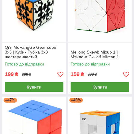
QiYi MoFangGe Gear cube
3x3 | Кубик Рубіка 3х3
Meilong Skewb Mixup 1 |
шестеренчастий
Мэйлонг Скьюб Міксап 1
Готово до відправки
Готово до відправки
199
159
₴
₴
399 ₴
299 ₴
Купити
Купити
–47%
–46%