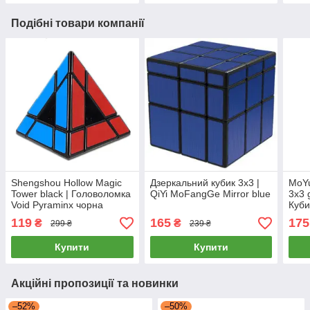
Подібні товари компанії
Shengshou Hollow Magic
Дзеркальний кубик 3x3 |
MoYu
Tower black | Головоломка
QiYi MoFangGe Mirror blue
3x3 
Void Pyraminx чорна
Куби
золо
119
165
175
₴
₴
299 ₴
239 ₴
Купити
Купити
Акційні пропозиції та новинки
–52%
–50%