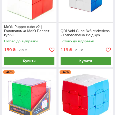
MoYu Puppet cube v2 |
Головоломка МоЮ Паппет
QiYi Void Cube 3x3 stickerless
куб v2
- Головоломка Воїд куб
Готово до відправки
Готово до відправки
159
119
₴
₴
299 ₴
219 ₴
Купити
Купити
–46%
–42%