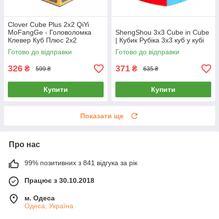
Clover Cube Plus 2x2 QiYi
MoFangGe - Головоломка
ShengShou 3x3 Cube in Cube
Клевер Куб Плюс 2х2
| Кубик Рубіка 3х3 куб у кубі
Готово до відправки
Готово до відправки
326
371
₴
₴
599 ₴
635 ₴
Купити
Купити
Показати ще
Про нас
99% позитивних з 841 відгука за рік
Працює з 30.10.2018
м. Одеса
Одеса, Україна