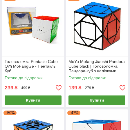
Головоломка Pentacle Cube
MoYu Mofang Jiaoshi Pandora
QiYi MoFangGe - Пентакль
Cube black | Головоломка
Куб
Пандора-куб з наліпками
Готово до відправки
Готово до відправки
239
139
₴
₴
499 ₴
279 ₴
Купити
Купити
–50%
–47%