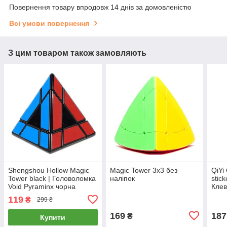
Повернення товару впродовж 14 днів за домовленістю
Всі умови повернення
З цим товаром також замовляють
Shengshou Hollow Magic
Magic Tower 3x3 без
QiYi
Tower black | Головоломка
наліпок
stic
Void Pyraminx чорна
Клев
119
₴
299 ₴
169
187
₴
Купити