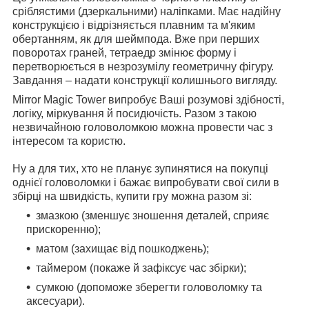
сріблястими (дзеркальними) наліпками. Має надійну
конструкцією і відрізняється плавним та м'яким
обертанням, як для шеймпода. Вже при перших
поворотах граней, тетраедр змінює форму і
перетворюється в незрозумілу геометричну фігуру.
Завдання – надати конструкції колишнього вигляду.
Mirror Magic Tower випробує Ваші розумові здібності,
логіку, міркування й посидючість. Разом з такою
незвичайною головоломкою можна провести час з
інтересом та користю.
Ну а для тих, хто не планує зупинятися на покупці
однієї головоломки і бажає випробувати свої сили в
збірці на швидкість, купити гру можна разом зі:
змазкою (зменшує зношення деталей, сприяє
прискоренню);
матом (захищає від пошкоджень);
таймером (покаже й зафіксує час збірки);
сумкою (допоможе зберегти головоломку та
аксесуари).