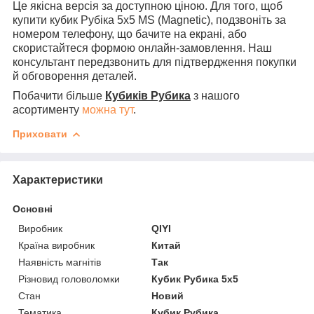
Це якісна версія за доступною ціною. Для того, щоб
купити кубик Рубіка 5x5 MS (Magnetic), подзвоніть за
номером телефону, що бачите на екрані, або
скористайтеся формою онлайн-замовлення. Наш
консультант передзвонить для підтвердження покупки
й обговорення деталей.
Побачити більше
Кубиків Рубика
з нашого
асортименту
можна тут
.
Приховати
Характеристики
Основні
Виробник
QIYI
Країна виробник
Китай
Наявність магнітів
Так
Різновид головоломки
Кубик Рубика 5x5
Стан
Новий
Тематика
Кубик Рубика