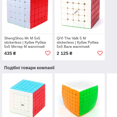
ShengShou Mr M 5x5
QiYi The Valk 5 M
stickerless | Кубик Рубіка
stickerless | Кубик Рубіка
5x5 Містер М магнітний
5x5 Валк магнітний
435
2 125
₴
₴
Подібні товари компанії