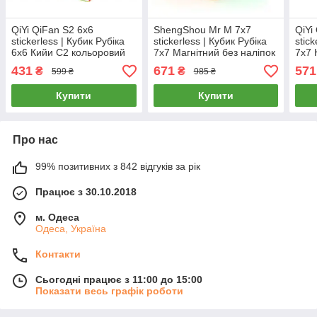
QiYi QiFan S2 6x6
ShengShou Mr M 7x7
QiYi
stickerless | Кубик Рубіка
stickerless | Кубик Рубіка
stic
6x6 Кийи С2 кольоровий
7х7 Магнітний без наліпок
7x7 
431
671
571
₴
₴
599 ₴
985 ₴
Купити
Купити
Про нас
99% позитивних з 842 відгуків за рік
Працює з 30.10.2018
м. Одеса
Одеса, Україна
Контакти
Сьогодні працює з 11:00 до 15:00
Показати весь графік роботи