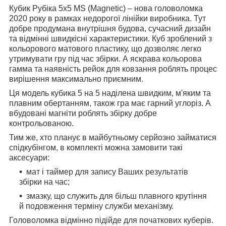
Кубик Рубіка 5x5 MS (Magnetic) – нова головоломка
2020 року в рамках недорогої лінійки виробника. Тут
добре продумана внутрішня будова, сучасний дизайн
та відмінні швидкісні характеристики. Куб зроблений з
кольорового матового пластику, що дозволяє легко
утримувати гру під час збірки. А яскрава кольорова
гамма та наявність рейок для ковзання роблять процес
вирішення максимально приємним.
Ця модель кубика 5 на 5 наділена швидким, м'яким та
плавним обертанням, також гра має гарний углоріз. А
вбудовані магніти роблять збірку добре
контрольованою.
Тим же, хто планує в майбутньому серйозно займатися
спідкубінгом, в комплекті можна замовити такі
аксесуари:
мат і таймер для запису Ваших результатів
збірки на час;
змазку, що служить для більш плавного крутіння
й подовження терміну служби механізму.
Головоломка відмінно підійде для початкових куберів.