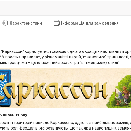
Характеристики
Інформація для замовлення
 "Каркассон" користується славою одного з кращих настільних ігор 
У простих правилах, у різноманітті партій, їх невеликої тривалості, 
між гравцями – це класичний зразок гри "в німецькому стилі".
ь помаленьку
воєння територій навколо Каркассона, одного з найбільших замків, а 
ують ролі феодалів, які розвідують, що так як в навколишніх землях,