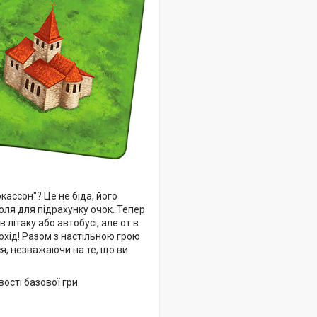
ассон"? Це не біда, його
поля для підрахунку очок. Тепер
 літаку або автобусі, але от в
похід! Разом з настільною грою
я, незважаючи на те, що ви
сті базової гри.