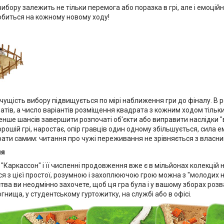
вибору залежить не тільки перемога або поразка в грі, але і емоційни
обиться на кожному новому ходу!
ачущість вибору підвищується по мірі наближення гри до фіналу. В
атів, а число варіантів розміщення квадрата з кожним ходом тільки
енше шансів завершити розпочаті об'єкти або виправити наслідки "во
рошій грі, наростає, опір гравців один одному збільшується, сила е
рати самим: читання про чужі переживання не зрівняється з власни
ня
 "Каркассон" і її численні продовження вже є в мільйонах колекцій н
 з цієї простої, розумною і захоплюючою грою можна з "молодих ніг
тва ви неодмінно захочете, щоб ця гра була і у вашому зборах розв
огнища, у студентському гуртожитку, на службі або в офісі.