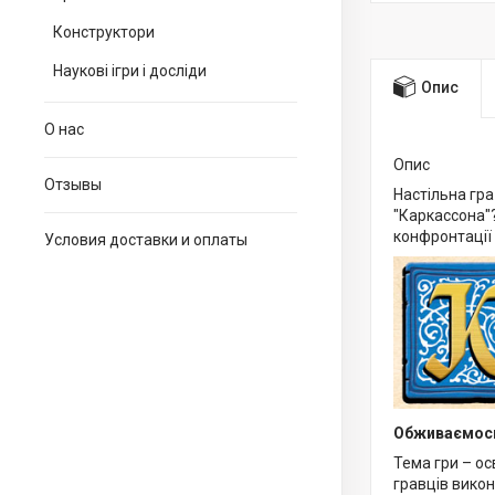
Конструктори
Наукові ігри і досліди
Опис
О нас
Опис
Отзывы
Настільна гра
"Каркассона"? 
конфронтації 
Условия доставки и оплаты
Обживаємос
Тема гри – ос
гравців викон