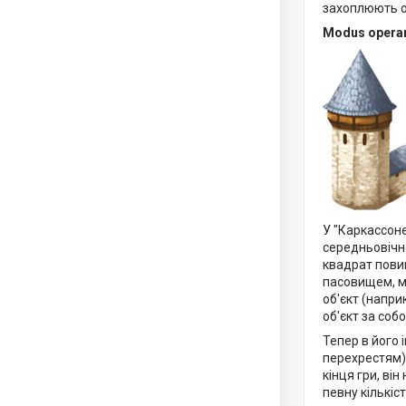
захоплюють ор
Modus operan
У "Каркассоне
середньовічн
квадрат пови
пасовищем, мі
об'єкт (напри
об'єкт за соб
Тепер в його 
перехрестям).
кінця гри, ві
певну кількіст