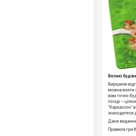
Великі будів
Вирішили відп
можна взяти з
вам точно буд
поїзді – цілк
"Каркассон" в
знаходитеся д
Дане видання
Правила гри 