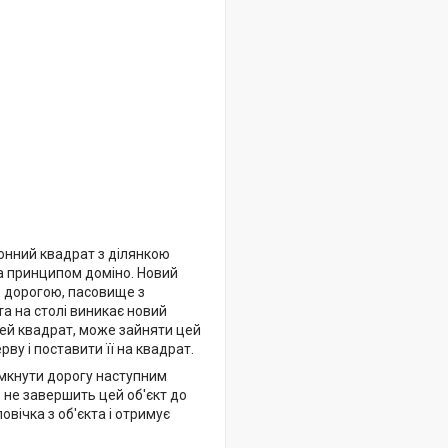
ртонний квадрат з ділянкою
за принципом доміно. Новий
з дорогою, пасовище з
та на столі виникає новий
 цей квадрат, може зайняти цей
рву і поставити її на квадрат.
замкнути дорогу наступним
 не завершить цей об'єкт до
овічка з об'єкта і отримує