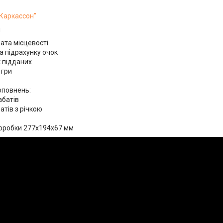
"Каркассон"
я
ата місцевості
а підрахунку очок
 підданих
 гри
оповнень:
абатів
атів з річкою
коробки 277х194х67 мм