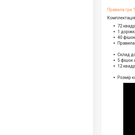
Правила гри 
Комплектаці
72 квадр
1 доріжк
40 фішок
Правила
Склад д
5 фішок 
12 квадр
Розмір 