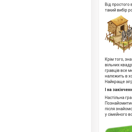
Від простого 
такий вибір р
Крім того, зн
вільних квадр
гравців все м
належить в хо
Найкраще зіг
І на закінчен
Настільна гра
Познайомитися
після знайомс
у сімейного в