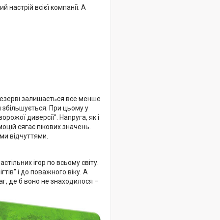
й настрій всієї компанії. А
 резерві залишається все менше
 збільшується. При цьому у
рожої диверсії". Напруга, як і
моцій сягає пікових значень.
ми відчуттями.
астільних ігор по всьому світу.
тів" і до поважного віку. А
аг, де б воно не знаходилося –