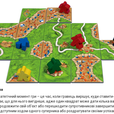
ни
тегічний момент гри – це час, коли гравець вирішує, куди ставити-
є, що для нього вигідніше, адже один квадрат може дати кілька ва
Продовжити свій об'єкт або перешкодити супротивникові завершити
ідступним ходом одного суперника або роздратувати своїми успіха