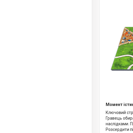
Момент істи
Ключовий стра
Гравець обира
наслідками. 
Розсердити п