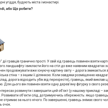
ні угіддя, будують міста і монастирі.
di, або Що робити?
" дії гравців гранично прості. У свій хід гравець повинен взяти ка
ого ландшафту і викласти його на стіл до вже наявним квадратах 
нен продовжувати вже існуючу картину світу – дорога змикається 
ська стіна – з іншим її ділянкою. Коли завдяки розміщенню квадра
клад, дорога відходить убік від перехрестя), гравець, який виклав
ою. Для цього він повинен взяти одну дерев'яну фігурку з свого резе
інтересах розвинути і завершити цей об'єкт (у нашому прикладі – 
 Розвивати об'єкти слід, дотримуючись обережність: якщо гравець
н не отримає за нього нічого. По завершенні, гравець знімає свого чол
ь очок.