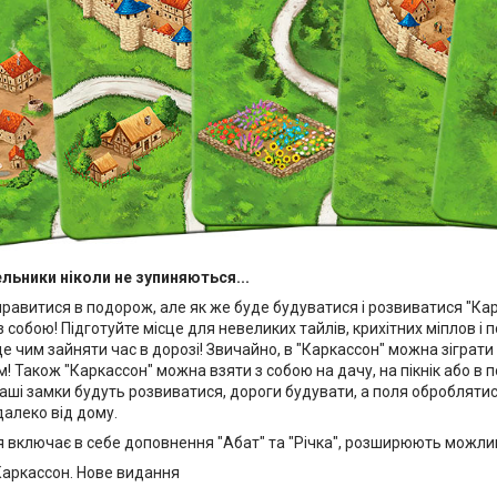
ельники ніколи не зупиняються...
равитися в подорож, але як же буде будуватися і розвиватися "Карк
 собою! Підготуйте місце для невеликих тайлів, крихітних міплов і 
е чим зайняти час в дорозі! Звичайно, в "Каркассон" можна зіграти в
ом! Також "Каркассон" можна взяти з собою на дачу, на пікнік або в 
аші замки будуть розвиватися, дороги будувати, а поля оброблятис
алеко від дому.
 включає в себе доповнення "Абат" та "Річка", розширюють можливо
Каркассон. Нове видання