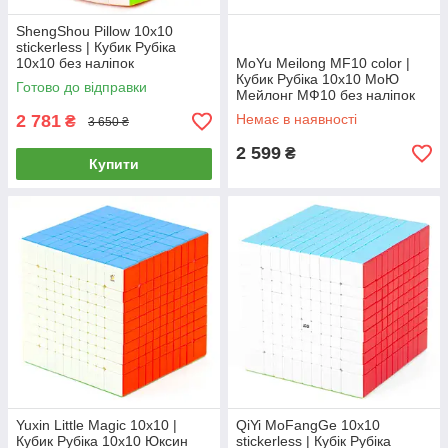
ShengShou Pillow 10x10
stickerless | Кубик Рубіка
10х10 без наліпок
MoYu Meilong MF10 color |
Кубик Рубіка 10х10 МоЮ
Готово до відправки
Мейлонг МФ10 без наліпок
2 781
Немає в наявності
₴
3 650 ₴
2 599
₴
Купити
Yuxin Little Magic 10x10 |
QiYi MoFangGe 10x10
Кубик Рубіка 10х10 Юксин
stickerless | Кубік Рубіка