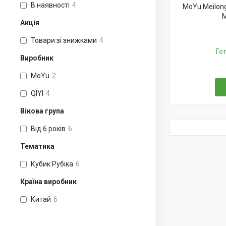
В наявності
4
MoYu Meilong
М
Акція
Товари зі знижками
4
Го
Виробник
MoYu
2
QIYI
4
Вікова група
Від 6 років
6
Тематика
Кубик Рубіка
6
Країна виробник
Китай
6