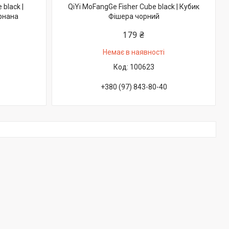
black |
QiYi MoFangGe Fisher Cube black | Кубик
рнана
Фішера чорний
179 ₴
Немає в наявності
100623
+380 (97) 843-80-40