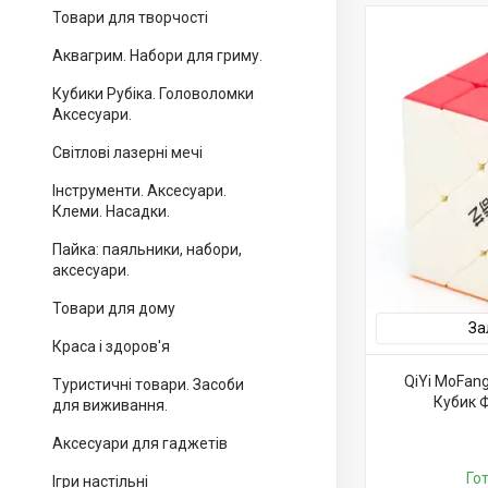
Товари для творчості
Аквагрим. Набори для гриму.
Кубики Рубіка. Головоломки
Аксесуари.
Світлові лазерні мечі
Інструменти. Аксесуари.
Клеми. Насадки.
Пайка: паяльники, набори,
аксесуари.
Товари для дому
За
Краса і здоров'я
QiYi MoFangG
Туристичні товари. Засоби
Кубик Ф
для виживання.
Аксесуари для гаджетів
Го
Ігри настільні