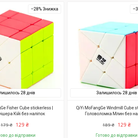
–28%
–
лишилось 28 днів
Залишилось 28 днів
e Fisher Cube stickerless |
QiYi MoFangGe Windmill Cube sti
ішера Кійі без наліпок
Головоломка Млин без на
129 ₴
129 ₴
179 ₴
189 ₴
тово до відправки
Готово до відправки