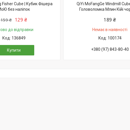
 Fisher Cube | Кубик Фішера
QiYi MoFangGe Windmill Cube 
оЮ без наліпок
Головоломка Млин Кійі чо
129 ₴
189 ₴
159 ₴
тово до відправки
Немає в наявності
136849
100174
+380 (97) 843-80-40
Купити