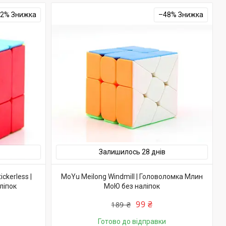
32%
–48%
Залишилось 28 днів
ckerless |
MoYu Meilong Windmill | Головоломка Млин
ліпок
МоЮ без наліпок
99 ₴
189 ₴
Готово до відправки