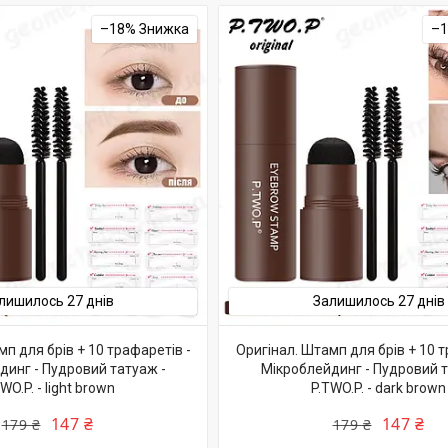
–18%
–
лишилось 27 днів
Залишилось 27 днів
п для брів + 10 трафаретів -
Оригінал. Штамп для брів + 10 т
динг - Пудровий татуаж -
Мікроблейдинг - Пудровий т
WO.P. - light brown
P.TWO.P. - dark brown
147 ₴
147 ₴
179 ₴
179 ₴