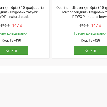
п для брів + 10 трафаретів -
Оригінал. Штамп для брів + 10 т
динг - Пудровий татуаж -
Мікроблейдинг - Пудровий т
O.P. - natural black
P.TWO.P. - natural bro
147 ₴
147 ₴
179 ₴
179 ₴
тово до відправки
Готово до відправки
137430
137428
Купити
Купити