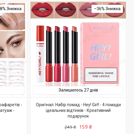
18%
–36%
Залишилось 27 днів
рафаретів -
Оригінал. Набір помад - Hey! Girl! - 4 помади
атуаж -
ідеальних відтінків - Креативний
подарунок
159 ₴
249 ₴