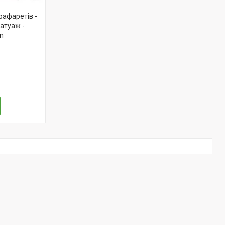
рафаретів -
атуаж -
wn