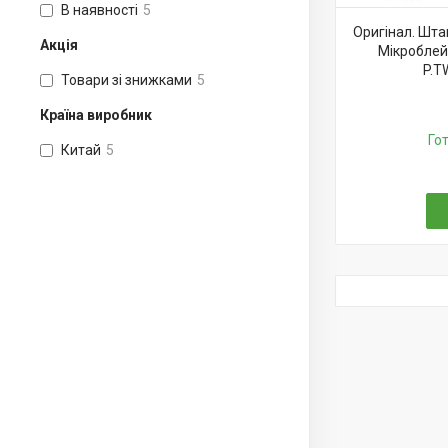
В наявності
5
Оригінал. Штам
Акція
Мікроблей
P.TW
Товари зі знижками
5
Країна виробник
Го
Китай
5